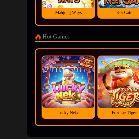
Mahjong Ways
Koi Gate
Hot Games
Lucky Neko
Fortune Tiger