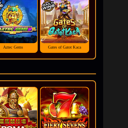
Aztec Gems
Gates of Gatot Kaca