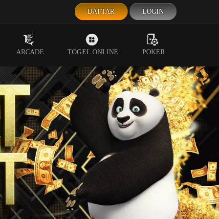
DAFTAR
LOGIN
ARCADE
TOGEL ONLINE
POKER