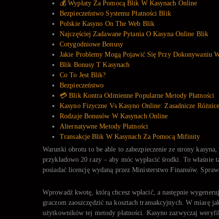
💰 Wypłaty Za Pomocą Blik W Kasynach Online
Bezpieczeństwo Systemu Płatności Blik
Polskie Kasyno On The Web Blik
Najczęściej Zadawane Pytania O Kasyna Online Blik
Cotygodniowe Bonusy
Jakie Problemy Mogą Pojawić Się Przy Dokonywaniu W
Blik Bonusy T Kasynach
Co To Jest Blik?
Bezpieczeństwo
💳 Blik Kontra Odmienne Popularne Metody Płatności
Kasyno Fizyczne Vs Kasyno Online: Zasadnicze Różnic
Rodzaje Bonusów W Kasynach Online
Alternatywne Metody Płatności
Transakcje Blik W Kasynach Za Pomocą Mifinity
Warunki obrotu to be able to zabezpieczenie ze strony kasyna,
przykładowo 20 razy – aby móc wypłacić środki. To właśnie t
posiadać licencję wydaną przez Ministerstwo Finansów. Sprawdź
Wprowadź kwotę, którą chcesz wpłacić, a następnie wygeneruj 
graczom zaoszczędzić na kosztach transakcyjnych. W miarę ja
użytkowników tej metody płatności. Kasyno zazwyczaj weryfik