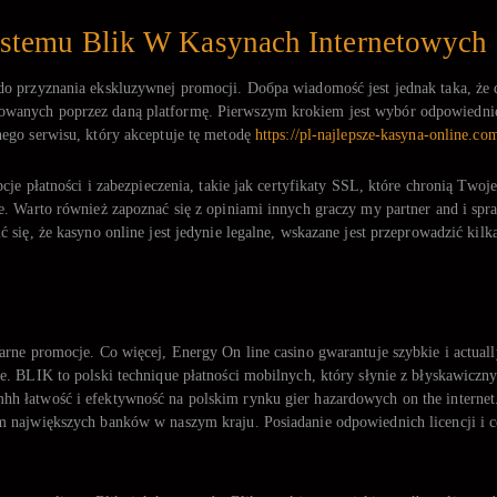
ystemu Blik W Kasynach Internetowych
o przyznania ekskluzywnej promocji. Dобра wiadomość jest jednak taka, że d
wanych poprzez daną platformę. Pierwszym krokiem jest wybór odpowiedniego
nego serwisu, który akceptuje tę metodę
https://pl-najlepsze-kasyna-online.co
pcje płatności i zabezpieczenia, takie jak certyfikaty SSL, które chronią Tw
e. Warto również zapoznać się z opiniami innych graczy my partner and i spr
 się, że kasyno online jest jedynie legalne, wskazane jest przeprowadzić kil
larne promocje. Co więcej, Energy On line casino gwarantuje szybkie i actua
e. BLIK to polski technique płatności mobilnych, który słynie z błyskawiczn
h łatwość i efektywność na polskim rynku gier hazardowych on the internet
m największych banków w naszym kraju. Posiadanie odpowiednich licencji i ce