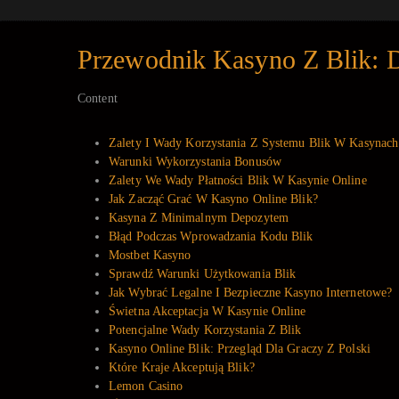
Przewodnik Kasyno Z Blik: 
Content
Zalety I Wady Korzystania Z Systemu Blik W Kasynach
Warunki Wykorzystania Bonusów
Zalety We Wady Płatności Blik W Kasynie Online
Jak Zacząć Grać W Kasyno Online Blik?
Kasyna Z Minimalnym Depozytem
Błąd Podczas Wprowadzania Kodu Blik
Mostbet Kasyno
Sprawdź Warunki Użytkowania Blik
Jak Wybrać Legalne I Bezpieczne Kasyno Internetowe?
Świetna Akceptacja W Kasynie Online
Potencjalne Wady Korzystania Z Blik
Kasyno Online Blik: Przegląd Dla Graczy Z Polski
Które Kraje Akceptują Blik?
Lemon Casino