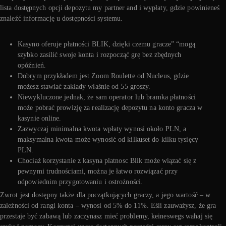
lista dostępnych opcji depozytu my partner and i wypłaty, gdzie powinieneś
znaleźć informację u dostępności systemu.
Kasyno oferuje płatności BLIK, dzięki czemu gracze” “mogą
szybko zasilić swoje konta i rozpocząć grę bez zbędnych
opóźnień.
Dobrym przykładem jest Zoom Roulette od Nucleus, gdzie
możesz stawiać zakłady właśnie od 55 groszy.
Niewykluczone jednak, że sam operator lub bramka płatności
może pobrać prowizję za realizację depozytu na konto gracza w
kasynie online.
Zazwyczaj minimalna kwota wpłaty wynosi około PLN, a
maksymalna kwota może wynosić od kilkuset do kilku tysięcy
PLN.
Chociaż korzystanie z kasyna platnosc Blik może wiązać się z
pewnymi trudnościami, można je łatwo rozwiązać przy
odpowiednim przygotowaniu i ostrożności.
Zwrot jest dostępny także dla początkujących graczy, a jego wartość – w
zależności od rangi konta – wynosi od 5% do 11%. Eśli zauważysz, że gra
przestaje być zabawą lub zaczynasz mieć problemy, keineswegs wahaj się