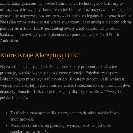
zapewniając graczom najnowsze fashionable i technologie. Platformy te
oferują szybkie wypłaty, konkurencyjne bonusy oraz pozytywne recenzje, co
gwarantuje najwyższy poziom rozrywki t polskich legalnych kasynach online.
Nie tylko umożliwia – został wręcz stworzony unces myślą o płatnościach za
pomocą smartfona. BLIK jest zintegrowany z aplikacjami 15 polskich
banków, umożliwiając proste płatności za pomocą urządzeń z iOS lub
Androidem.
Które Kraje Akceptują Blik?
Nasza strona dostarcza, że każde kasyno z listy proponuje atrakcyjne
promocje, szybkie wypłaty i pozytywne recenzje. Pojedynczy depozyt
Blikiem często może wynieść nawet do 10 tysięcy złotych. Jeśli wpłacasz
więcej, kwota wpłaty będzie musiała zostać rozłożona co najmniej mhh dwa
depozyty. Ponadto, Blik nie jest dostępny dla użytkowników” “wszystkich
polskich banków.
To idealne rozwiązanie dla graczy ceniących sobie szybkość we
anonimowość.
Warunki obrotu dla tej promocji wynoszą x50, co jest dość
standardowe w branży.