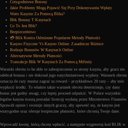
Cotygodniowe Bonusy
Jakie Problemy Mogą Pojawić Się Przy Dokonywaniu Wpłaty
Watts Kasynie Za Pomocą Blika?
Blik Bonusy T Kasynach
Co To Jest Blik?
Bezpieczeństwo
💳 Blik Kontra Odmienne Popularne Metody Płatności
Kasyno Fizyczne Vs Kasyno Online: Zasadnicze Różnice
Rodzaje Bonusów W Kasynach Online
Alternatywne Metody Płatności
Transakcje Blik W Kasynach Za Pomocą Mifinity
Warunki obrotu to be able to zabezpieczenie ze strony kasyna, aby gracz nie
odebrał bonusu i nie dokonał jego natychmiastowej wypłaty. Warunek obrotu
oznacza ile razy musisz zagrać za reward – przykładowo 20 razy – aby móc
wypłacić środki. To właśnie także warunek obrotu determinuje, czy dany
bonus jest godny uwagi, czy lepiej proceed odpuścić. W Polsce wszystkie
legalne kasyna muszą posiadać licencję wydaną przez Ministerstwo Finansów.
Sprawdź opinie i recenzje innych graczy, aby upewnić się, że kasyno jest
wiarygodne oraz oferuje bezpieczne płatności, które chronią Twoje dane.
Wprowadź kwotę, którą chcesz wpłacić, a następnie wygeneruj kod BLIK w