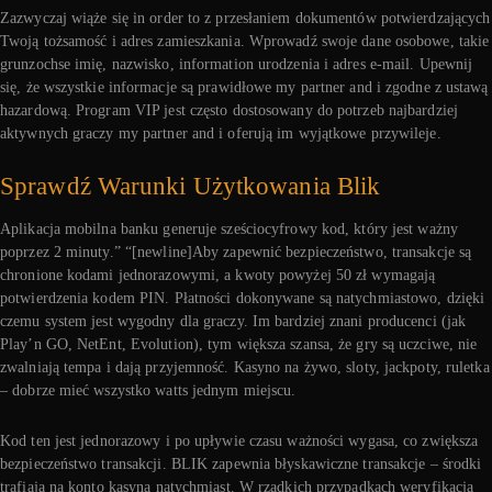
Zazwyczaj wiąże się in order to z przesłaniem dokumentów potwierdzających
Twoją tożsamość i adres zamieszkania. Wprowadź swoje dane osobowe, takie
grunzochse imię, nazwisko, information urodzenia i adres e-mail. Upewnij
się, że wszystkie informacje są prawidłowe my partner and i zgodne z ustawą
hazardową. Program VIP jest często dostosowany do potrzeb najbardziej
aktywnych graczy my partner and i oferują im wyjątkowe przywileje.
Sprawdź Warunki Użytkowania Blik
Aplikacja mobilna banku generuje sześciocyfrowy kod, który jest ważny
poprzez 2 minuty.” “[newline]Aby zapewnić bezpieczeństwo, transakcje są
chronione kodami jednorazowymi, a kwoty powyżej 50 zł wymagają
potwierdzenia kodem PIN. Płatności dokonywane są natychmiastowo, dzięki
czemu system jest wygodny dla graczy. Im bardziej znani producenci (jak
Play’n GO, NetEnt, Evolution), tym większa szansa, że gry są uczciwe, nie
zwalniają tempa i dają przyjemność. Kasyno na żywo, sloty, jackpoty, ruletka
– dobrze mieć wszystko watts jednym miejscu.
Kod ten jest jednorazowy i po upływie czasu ważności wygasa, co zwiększa
bezpieczeństwo transakcji. BLIK zapewnia błyskawiczne transakcje – środki
trafiają na konto kasyna natychmiast. W rzadkich przypadkach weryfikacja