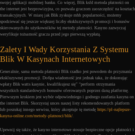
swojej aplikacji mobilnej banku. Co więcej, Blik ksfd metoda płatności on
the internet jest bezprowizyjna, co pozwala graczom zaoszczędzić na kosztach
transakcyjnych. W miarę jak Blik zyskuje mhh popularności, możemy
spodziewać się jeszcze większej liczby ekskluzywnych promocji i bonusów
skierowanych do użytkowników tej metody płatności. Kasyno zazwyczaj
weryfikuje tożsamość gracza przed jego pierwszą wypłatą.
Zalety I Wady Korzystania Z Systemu
Blik W Kasynach Internetowych
Generalnie, sama metoda płatności Blik rzadko jest powodem do przyznania
ekskluzywnej promocji. Dобра wiadomość jest jednak taka, że dokonując
wpłaty Blik watts kasynie, kwalifikujesz się” “perform otrzymania
wszystkich standardowych bonusów oferowanych poprzez daną platformę.
Pierwszym krokiem jest wybór odpowiedniego i godnego zaufania kasyna on
the internet Blik. Skorzystaj unces naszej listy rekomendowanych platform
lub poszukaj innego serwisu, który akceptuje tę metodę
https://pl-najlepsze-
kasyna-online.com/metody-platnosci/blik/
.
Upewnij się także, że kasyno internetowe stosuje bezpieczne opcje płatności i