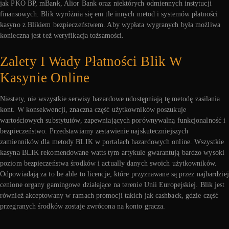
jak PKO BP, mBank, Alior Bank oraz niektórych odmiennych instytucji
finansowych. Blik wyróżnia się em tle innych metod i systemów płatności
kasyno z Blikiem bezpieczeństwem. Aby wypłata wygranych była możliwa
konieczna jest też weryfikacja tożsamości.
Zalety I Wady Płatności Blik W
Kasynie Online
Niestety, nie wszystkie serwisy hazardowe udostępniają tę metodę zasilania
kont. W konsekwencji, znaczna część użytkowników poszukuje
wartościowych substytutów, zapewniających porównywalną funkcjonalność i
bezpieczeństwo. Przedstawiamy zestawienie najskuteczniejszych
zamienników dla metody BLIK w portalach hazardowych online. Wszystkie
kasyna BLIK rekomendowane watts tym artykule gwarantują bardzo wysoki
poziom bezpieczeństwa środków i actually danych swoich użytkowników.
Odpowiadają za to be able to licencje, które przyznawane są przez najbardziej
cenione organy gamingowe działające na terenie Unii Europejskiej. Blik jest
również akceptowany w ramach promocji takich jak cashback, gdzie część
przegranych środków zostaje zwrócona na konto gracza.