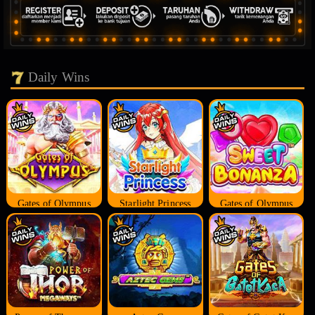
Daily Wins
Gates of Olympus
Starlight Princess
Gates of Olympus