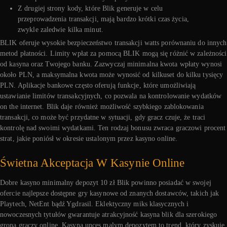
Z drugiej strony kody, które Blik generuje w celu
przeprowadzenia transakcji, mają bardzo krótki czas życia,
zwykle zaledwie kilka minut.
BLIK oferuje wysokie bezpieczeństwo transakcji watts porównaniu do innych
metod płatności. Limity wpłat za pomocą BLIK mogą się różnić w zależności
od kasyna oraz Twojego banku. Zazwyczaj minimalna kwota wpłaty wynosi
około PLN, a maksymalna kwota może wynosić od kilkuset do kilku tysięcy
PLN. Aplikacje bankowe często oferują funkcje, które umożliwiają
ustawianie limitów transakcyjnych, co pozwala na kontrolowanie wydatków
on the internet. Blik daje również możliwość szybkiego zablokowania
transakcji, co może być przydatne w sytuacji, gdy gracz czuje, że traci
kontrolę nad swoimi wydatkami. Ten rodzaj bonusu zwraca graczowi procent
strat, jakie poniósł w okresie ustalonym przez kasyno online.
Świetna Akceptacja W Kasynie Online
Dobre kasyno minimalny depozyt 10 zł Blik powinno posiadać w swojej
ofercie najlepsze dostępne gry kasynowe od znanych dostawców, takich jak
Playtech, NetEnt bądź Ygdrasil. Eklektyczny miks klasycznych i
nowoczesnych tytułów gwarantuje atrakcyjność kasyna blik dla szerokiego
grona graczy online. Kasyna unces malym depozytem to trend, który zyskuje