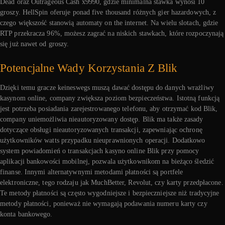
Dead oraz Outrageous Cash x9990, gdzie minimalna stawka wynosi 10
groszy. HellSpin oferuje ponad five thousand różnych gier hazardowych, z
czego większość stanowią automaty on the internet. Na wielu slotach, gdzie
RTP przekracza 96%, możesz zagrać na niskich stawkach, które rozpoczynają
się już nawet od groszy.
Potencjalne Wady Korzystania Z Blik
Dzięki temu gracze keineswegs muszą dawać dostępu do danych wrażliwy
kasynom online, company zwiększa poziom bezpieczeństwa. Istotną funkcją
jest potrzeba posiadania zarejestrowanego telefonu, aby otrzymać kod Blik,
company uniemożliwia nieautoryzowany dostęp. Blik ma także zasady
dotyczące obsługi nieautoryzowanych transakcji, zapewniając ochronę
użytkowników watts przypadku nieuprawnionych operacji. Dodatkowo
system powiadomień o transakcjach kasyno online Blik przy pomocy
aplikacji bankowości mobilnej, pozwala użytkownikom na bieżąco śledzić
finanse. Innymi alternatywnymi metodami płatności są portfele
elektroniczne, tego rodzaju jak MuchBetter, Revolut, czy karty przedpłacone.
Te metody płatności są często wygodniejsze i bezpieczniejsze niż tradycyjne
metody płatności, ponieważ nie wymagają podawania numeru karty czy
konta bankowego.