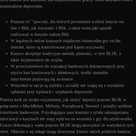
minimalnym depozytem.
Poznasz tu” “powody, dla których powinieneś wybrać kasyno on-
line z Blik, jak korzystać z Blik, a także watts jaki sposób
realizować w kasynie wpłatę Blik.
W legalnych online kasynach znajdziesz różnorodne gry on the
internet, które są kontrolowane pod kątem uczciwości.
Kasyno akceptuje tradycyjne metody płatności, w tym BLIK, a
także kryptowaluty do wypłat.
W przeciwieństwie do transakcji bankowych dokonywanych przy
użyciu kart kredytowych i debetowych, środki niemalże
natychmiast pojawiają się na koncie.
Wszystkie te opcje są szybkie i actually nie wiążą się z wysokimi
opłatami przy wpłatach i wypłatach depozytów.
Poniżej krok po kroku wyjaśniamy, jak złożyć depozyt poprzez BLIK w
połączeniu z MuchBetter, Mifinity, Paysafecard, Neosurf i actually szybkim
transferem bankowym. Przysługujące nam komisje z tytułu udostępniania
informacji o kasynach nie mają wpływu na wrażenia z gry dla użytkownika.
Gracze dokonujący wpłat poprzez BLIK mogą skorzystać ze wszystkich tych
ofert. Obecnie z tej usługi mogą skorzystać klienci takich polskich banków,