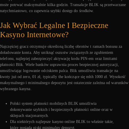
może potrwać maksymalnie kilka godzin. Transakcje BLIK są przetwarzane
natychmiastowo, co zapewnia szybki dostęp do środków.
Jak Wybrać Legalne I Bezpieczne
Kasyno Internetowe?
Najczęściej gracz otrzymuje określoną liczbę obrotów t ramach bonusu za
doładowanie konta. Aby uniknąć oszustw związanych ze zgubieniem
telefonu, najlepiej zabezpieczyć aktywację kodu PIN-em oraz limitami
płatności Blik. Wiele banków usprawnia proces bezpiecznej autoryzacji,
umożliwiając logowanie odciskiem palca. Blik umożliwia transakcje na
kwoty już od zero, 01 zł, typically the kończące się mhh 1000 zł. Wysokość
maksymalnego i minimalnego depozytu jest ostatecznie zależna od warunków
wybranego kasyna.
Polski system płatności mobilnych BLIK umożliwia
dokonywanie szybkich i bezpiecznych płatności online oraz w
sklepach stacjonarnych.
Dla niektórych najlepsze kasyno online BLIK to właśnie takie,
które posiada niski minimalny depozyt.